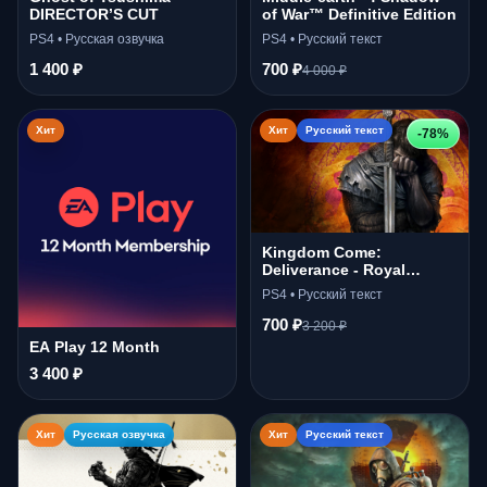
DIRECTOR’S CUT
of War™ Definitive Edition
PS4 • Русская озвучка
PS4 • Русский текст
1 400 ₽
700 ₽
4 000 ₽
Хит
Хит
Русский текст
-78%
Kingdom Come:
Deliverance - Royal
Edition
PS4 • Русский текст
700 ₽
3 200 ₽
EA Play 12 Month
3 400 ₽
Хит
Русская озвучка
Хит
Русский текст