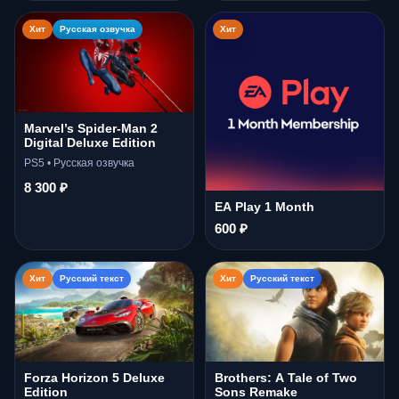
Хит
Русская озвучка
Хит
Marvel’s Spider-Man 2
Digital Deluxe Edition
PS5 • Русская озвучка
8 300 ₽
EA Play 1 Month
600 ₽
Хит
Русский текст
Хит
Русский текст
Forza Horizon 5 Deluxe
Brothers: A Tale of Two
Edition
Sons Remake