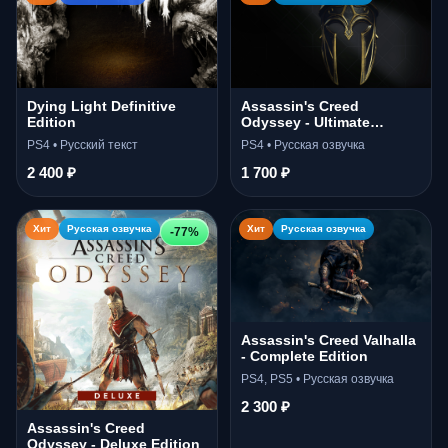
Dying Light Definitive
Assassin's Creed
Edition
Odyssey - Ultimate
Edition
PS4 • Русский текст
PS4 • Русская озвучка
2 400 ₽
1 700 ₽
Хит
Русская озвучка
Хит
Русская озвучка
-77%
Assassin's Creed Valhalla
- Complete Edition
PS4, PS5 • Русская озвучка
2 300 ₽
Assassin's Creed
Odyssey - Deluxe Edition