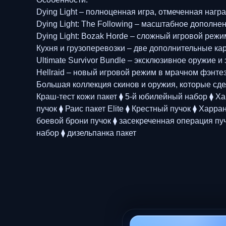
Dying Light – полноценная игра, отмеченная нагр
Dying Light: The Following – масштабное дополн
Dying Light: Bozak Horde – сложный игровой режи
Кухня и грузоперевозки – две дополнительные ка
Ultimate Survivor Bundle – эксклюзивное оружие и
Hellraid – новый игровой режим в мрачном фэнтез
Большая коллекция скинов и оружия, которые сд
Краш-тест кожи пакет ⧫ 5-й юбилейный набор ⧫ Ха
пучок ⧫ Раис пакет Elite ⧫ Крестный пучок ⧫ Харр
боевой брони пучок ⧫ засекреченная операция пуч
набор ⧫ дизельпанка пакет