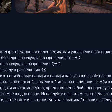
лагодаря трем новым видеорежимам и увеличению расстояни
 60 кадров в секунду в разрешении Full HD
ров в секунду в разрешении QHD
секунду в разрешении 4K
ь свои боевые навыки и навыки паркура в ultimate edition 
инальной версией знаменитой игры на выживание зомби в откр
дцати двух комплектов, представляет собой полноценную иг
ржимое в одно целое. Исследуйте все, что может предложи
ги, встречайте испытания Бозака и выживайте в них, иссл