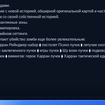
адами.
ение с новой историей, обширной оригинальной картой и на
м со своей собственной историей.
рантинные зоны.
 экипировка.
ийном сеттинге.
елают убийство зомби еще более увлекательным:
рран Рейнджер набор ⧫ пистолет Психо пучок ⧫ летучие охо
ан заключенного пучок ⧫ игры пучок ⧫ Шу воин пучок ⧫ подк
ок ⧫ викингов: герои Харран пучок ⧫ Харран тактической ед