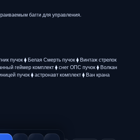
страиваемым багги для управления.
тник пучок ⧫ Белая Смерть пучок ⧫ Винтаж стрелок
ованный геймер комплект ⧫ снег ОПС пучок ⧫ Волкан
иницей пучок ⧫ астронавт комплект ⧫ Ван крана