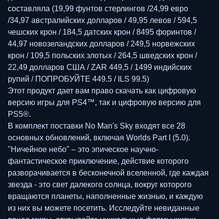
составляла (19,99 фунтов стерлингов /24,99 евро
/34,97 австралийских долларов / 49,95 левов / 594,5
чешских крон / 184,5 датских крон / 8495 форинтов /
44,97 новозеландских долларов / 249,5 норвежских
крон / 109,5 польских злотых / 264,5 шведских крон /
22,49 долларов США / ZAR 449,5 / 1499 индийских
рупий / ПОПРОБУЙТЕ 449.5 / ILS 99.5)
Этот продукт дает вам право скачать как цифровую
версию игры для PS4™, так и цифровую версию для
PS5®.
В комплект поставки No Man's Sky входят все 28
основных обновлений, включая Worlds Part I (5.0).
"Ничейное небо" – это эпическое научно-
фантастическое приключение, действие которого
разворачивается в бесконечной вселенной, где каждая
звезда - это свет далекого солнца, вокруг которого
вращаются планеты, наполненные жизнью, и каждую
из них вы можете посетить. Исследуйте невиданные