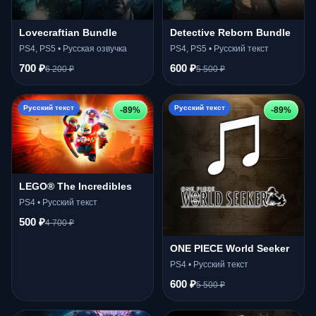
Lovecraftian Bundle
Detective Reborn Bundle
PS4, PS5 • Русская озвучка
PS4, PS5 • Русский текст
700 ₽
600 ₽
6 200 ₽
5 500 ₽
Русский текст
Русский текст
-89%
-89%
LEGO® The Incredibles
PS4 • Русский текст
500 ₽
4 700 ₽
ONE PIECE World Seeker
PS4 • Русский текст
600 ₽
5 500 ₽