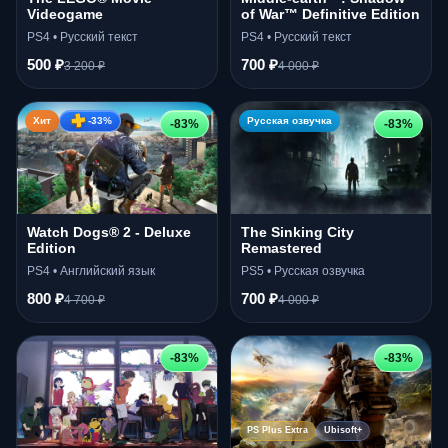
Videogame
of War™ Definitive Edition
PS4 • Русский текст
PS4 • Русский текст
500 ₽
700 ₽
3 200 ₽
4 000 ₽
Хит
-33%
Русская озвучка
-83%
-83%
Watch Dogs® 2 - Deluxe
The Sinking City
Edition
Remastered
PS4 • Английский язык
PS5 • Русская озвучка
800 ₽
700 ₽
4 700 ₽
4 000 ₽
-83%
-83%
PS Plus Extra
Ubisoft+