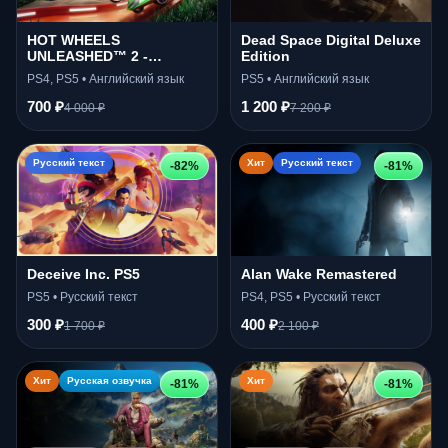
HOT WHEELS
Dead Space Digital Deluxe
UNLEASHED™ 2 -
Edition
Turbocharged PS4 & PS5
PS4, PS5 • Английский язык
PS5 • Английский язык
700 ₽
1 200 ₽
4 000 ₽
7 200 ₽
Русский текст
Хит
Русский текст
-82%
-81%
Deceive Inc. PS5
Alan Wake Remastered
PS5 • Русский текст
PS4, PS5 • Русский текст
300 ₽
400 ₽
1 700 ₽
2 100 ₽
Хит
Русская озвучка
Хит
-81%
-81%