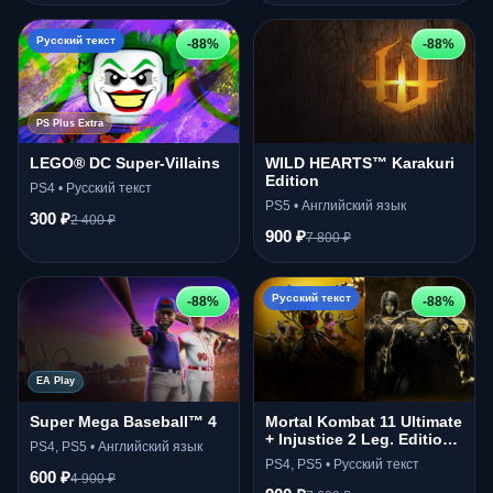
Русский текст
-88%
-88%
PS Plus Extra
LEGO® DC Super-Villains
WILD HEARTS™ Karakuri
Edition
PS4 • Русский текст
PS5 • Английский язык
300 ₽
2 400 ₽
900 ₽
7 800 ₽
Русский текст
-88%
-88%
EA Play
Super Mega Baseball™ 4
Mortal Kombat 11 Ultimate
+ Injustice 2 Leg. Edition
PS4, PS5 • Английский язык
Bundle
PS4, PS5 • Русский текст
600 ₽
4 900 ₽