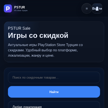
Войти
PSTUR Sale
Игры со скидкой
Актуальные игры PlayStation Store Турция со
скидками. Удобный выбор по платформе,
локализации, жанру и цене.
Найти