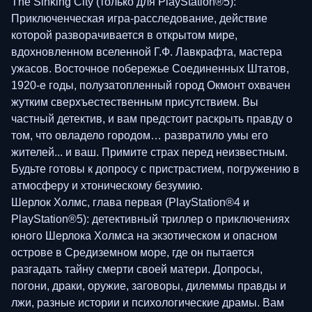
The Sinking City (только для PlayStation®5):
Приключенческая игра-расследование, действие
которой разворачивается в открытом мире,
вдохновленном вселенной Г.Ф. Лавкрафта, мастера
ужасов. Восточное побережье Соединенных Штатов,
1920-е годы, полузатопленный город Окмонт охвачен
жутким сверхъестественным присутствием. Вы
частный детектив, и вам предстоит раскрыть правду о
том, что овладело городом… развратило умы его
жителей... и ваш. Примите страх перед неизвестным.
Будьте готовы к допросу с пристрастием, погружению в
атмосферу и хтоническому безумию.
Шерлок Холмс, глава первая (PlayStation®4 и
PlayStation®5): детективный триллер о приключениях
юного Шерлока Холмса на экзотическом и опасном
острове в Средиземном море, где он пытается
разгадать тайну смерти своей матери. Допросы,
погони, драки, оружие, заговоры, дилеммы правды и
лжи, разные истории и психологические драмы. Вам