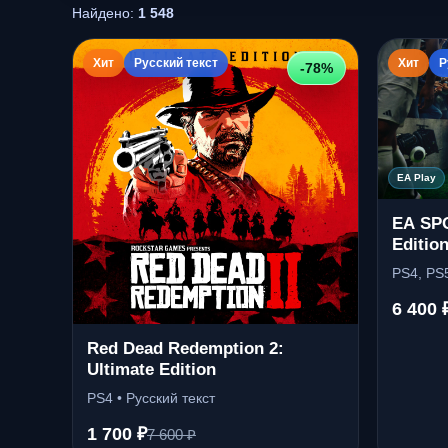
Найдено:
1 548
Хит
Русский текст
Хит
Р
-78%
EA Play
EA SP
Editio
PS4, PS5
6 400 
Red Dead Redemption 2:
Ultimate Edition
PS4 • Русский текст
1 700 ₽
7 600 ₽