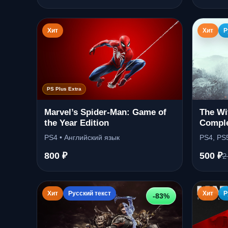
Хит
Хит
Р
PS Plus Extra
Marvel’s Spider-Man: Game of
The Wi
the Year Edition
Comple
PS4 • Английский язык
PS4, PS5
800 ₽
500 ₽
2
Хит
Русский текст
Хит
Р
-83%