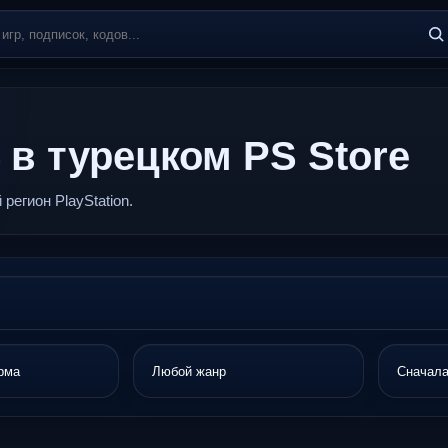
в турецком PS Store
регион PlayStation.