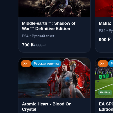
Middle-earth™: Shadow of
Mafia: 
War™ Definitive Edition
PS4 • Ру
PS4 • Русский текст
900 ₽
700 ₽
4 000 ₽
Хит
Русская озвучка
Хит
Р
EA Play
Atomic Heart - Blood On
EA SP
Crystal
Editio