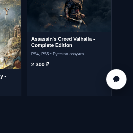
Assassin's Creed Valhalla -
Complete Edition
PS4, PS5 • Русская озвучка
2 300 ₽
y -
Хит
Русская озвучка
-59%