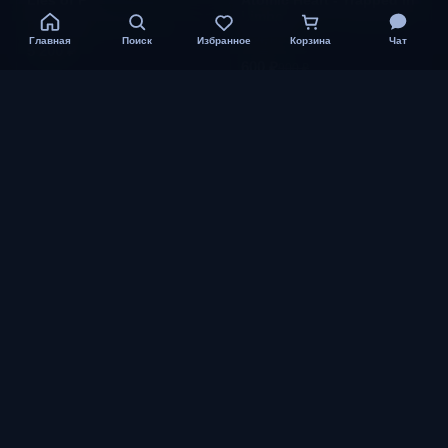
PS4, PS5 • Русская озвучка
PS5 • Русский текст
5 500 ₽
Главная
Поиск
Избранное
Корзина
Чат
5 500 ₽
Хит
Русский текст
Хит
Русский текст
-29%
-27%
Baldur's Gate 3 - Digital
Baldur's Gate 3
Deluxe Edition
PS5 • Русский текст
PS5 • Русский текст
4 000 ₽
5 500 ₽
4 400 ₽
6 200 ₽
Хит
Русский текст
Хит
-33%