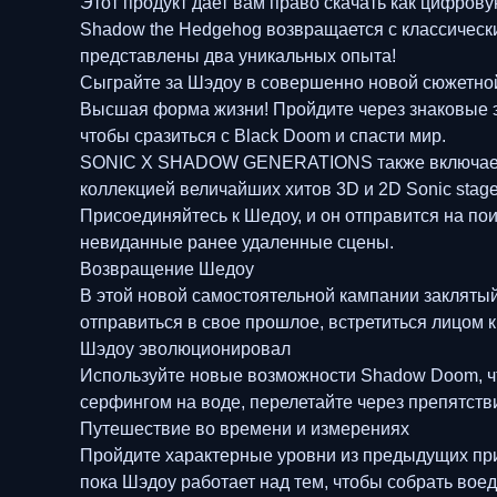
Этот продукт дает вам право скачать как цифров
Shadow the Hedgehog возвращается с классиче
представлены два уникальных опыта!
Сыграйте за Шэдоу в совершенно новой сюжетной
Высшая форма жизни! Пройдите через знаковые э
чтобы сразиться с Black Doom и спасти мир.
SONIC X SHADOW GENERATIONS также включает 
коллекцией величайших хитов 3D и 2D Sonic sta
Присоединяйтесь к Шедоу, и он отправится на по
невиданные ранее удаленные сцены.
Возвращение Шедоу
В этой новой самостоятельной кампании заклятый
отправиться в свое прошлое, встретиться лицом 
Шэдоу эволюционировал
Используйте новые возможности Shadow Doom, чт
серфингом на воде, перелетайте через препятств
Путешествие во времени и измерениях
Пройдите характерные уровни из предыдущих при
пока Шэдоу работает над тем, чтобы собрать во