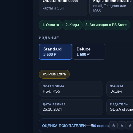
Оплата Robokassa
Коды после оплаты
email, Telegram или
карты и СБП
MAX
1. Оплата
2. Коды
3. Активация в PS Store
ИЗДАНИЕ
Standard
Deluxe
3 600 ₽
1 600 ₽
PS Plus Extra
ПЛАТФОРМА
ЖАНРЫ
PS4, PS5
Экшен
ДАТА РЕЛИЗА
ИЗДАТЕЛЬ
25.10.2024
SEGA of Amer
—
★
★
★
/5
ОЦЕНКА ПОКУПАТЕЛЕЙ
0 оценок