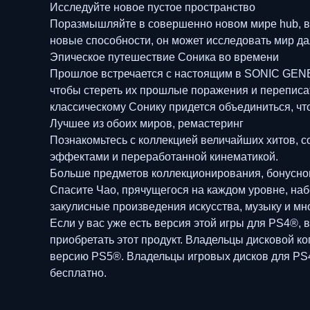
Исследуйте новое пустое пространство
Поразмышляйте в совершенно новом мире hub, вдо
новые способности, он может исследовать мир да
Эпическое путешествие Соника во времени
Прошлое встречается с настоящим в SONIC GENE
чтобы стереть их прошлые поражения и переписат
классическому Сонику придется объединиться, чт
Лучшее из обоих миров, ремастеринг
Познакомьтесь с коллекцией величайших хитов, с
эффектами и переработанной кинематикой.
Больше предметов коллекционирования, бонусного
Спасите Чао, прячущегося на каждом уровне, набе
закулисные произведения искусства, музыку и мно
Если у вас уже есть версия этой игры для PS4®,
приобретать этот продукт. Владельцы дисковой к
версию PS5®. Владельцы игровых дисков для PS4®
бесплатно.