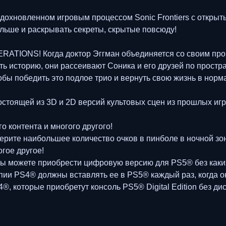
хновленном игровым процессом Sonic Frontiers с открыты
льше и раскрывать секреты, скрытые повсюду!
RATIONS! Когда доктор Эггман объединяется со своим пр
ь историю, они рассеивают Соника и его друзей по простр
обы победить это подлое трио и вернуть свою жизнь в норм
остоящей из 3D и 2D версий культовых сцен из прошлых иг
 контента и многого другого!
рите наибольшее количество очков в пинболе в ночной зоне
гое другое!
 вы можете приобрести цифровую версию для PS5® без каки
опии PS4® должны вставлять ее в PS5® каждый раз, когда о
, которые приобретут консоль PS5® Digital Edition без ди