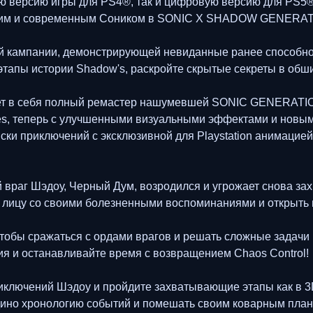
ую версию игры для PS4®, так и цифровую версию для PS5®
ским и современным Соником в SONIC X SHADOW GENERATI
 кампании, демонстрирующей невиданные ранее способност
тапы истории Shadow's, раскройте скрытые секреты в обши
в себя полный ремастер нашумевшей SONIC GENERATIONS
ges, теперь с улучшенными визуальными эффектами и новы
иски приключений с эксклюзивной для Playstation анимацие
 враг Шэдоу, Черный Дум, возродился и угрожает снова за
к лицу со своими болезненными воспоминаниями и открыть 
обы сражаться с ордами врагов и решать сложные задачи 
ия и останавливайте время с возвращением Chaos Control!
ключений Шэдоу и пройдите захватывающие этапы как в 3D
едино хронологию событий и помешать своим коварным план