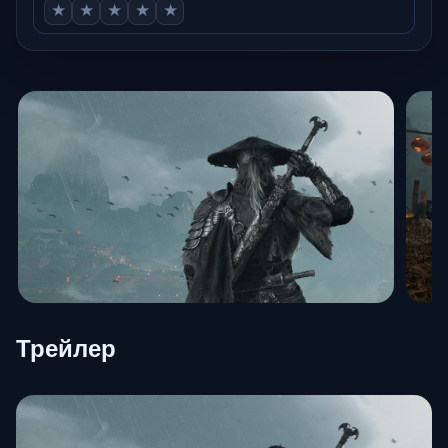
★
★
★
★
★
Трейлер