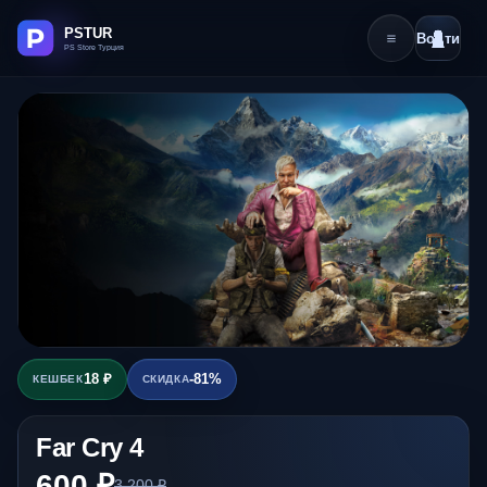
Войти
18 ₽
-81%
КЕШБЕК
СКИДКА
Far Cry 4
600 ₽
3 200 ₽