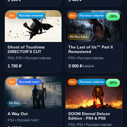
Хит
Русская озвучка
Хит
Русская озвучка
-38%
PS Plus Extra
Ghost of Tsushima
The Last of Us™ Part II
DIRECTOR’S CUT
Remastered
PS4, PS5 • Русская озвучка
PS5 • Русская озвучка
1 700 ₽
3 000 ₽
4 800 ₽
Хит
Русский текст
Хит
Русская озвучка
-65%
EA Play
A Way Out
DOOM Eternal Deluxe
Edition - PS4 & PS5
PS4 • Русский текст
PS4, PS5 • Русская озвучка