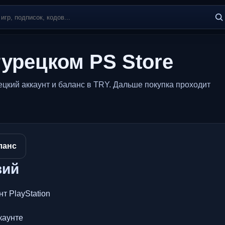
турецком PS Store
рецкий аккаунт и баланс в TRY. Дальше покупка проходит
ланс
вий
т PlayStation
каунте