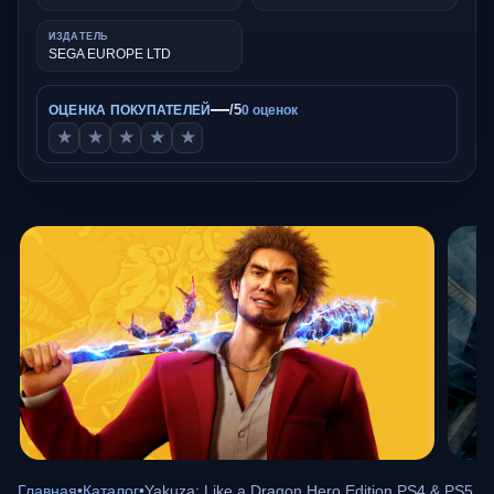
ИЗДАТЕЛЬ
SEGA EUROPE LTD
—
/5
ОЦЕНКА ПОКУПАТЕЛЕЙ
0 оценок
★
★
★
★
★
Главная
•
Каталог
•
Yakuza: Like a Dragon Hero Edition PS4 & PS5