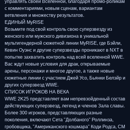
управлять своей Вселенной, благодаря промо-роликам
с комментариями, новым сценам, вариантам
ветвления и множеству результатов.
ЕДИНЫЙ MyRISE
Возьмите под свой контроль свою суперзвезду из
женского или мужского дивизиона в уникальной
мультигендерной сюжетной линии MyRISE, где Бэйли,
Кевин Оуэнс и другие суперзвезды проникают в NXT в
попытке захватить контроль над всей вселенной WWE.
Вас ждут новые условия для драк, открываемые
арены, персонажи и многое другое, а также новые
сюжетные линии с участием Джей Усо, Бьянки Белэйр и
других суперзвезд WWE.
СПИСОК ИГРОКОВ НА ВЕКА
WWE 2K25 представляет вам непревзойденный состав
действующих суперзвезд, легенд и членов Зала славы.
Более 300 игроков, представляющих разные
поколения, включают Сета "Долбаного" Роллинза,
гробовщика, "Американского кошмара" Коди Родса, CM