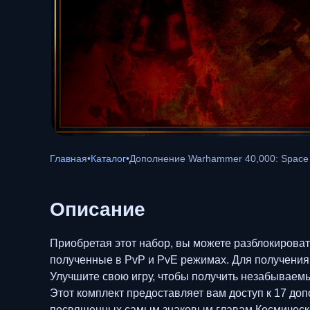
Главная
•
Каталог
•
Дополнение Warhammer 40,000: Space M
Описание
Приобретая этот набор, вы можете разблокироват
полученные в PvP и PvE режимах. Для получения
Улучшите свою игру, чтобы получить незабываемы
Этот комплект предоставляет вам доступ к 17 доп
посвященных самым знаковым главам Космическо