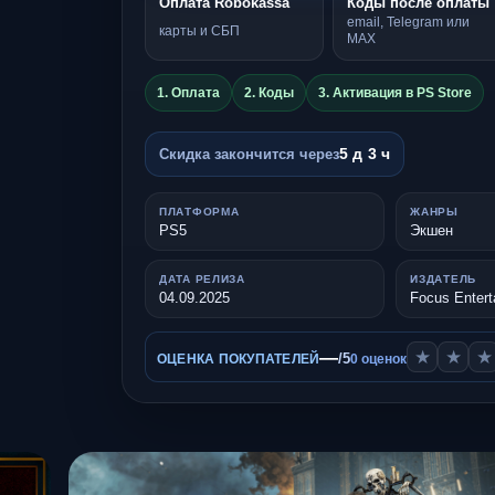
Оплата Robokassa
Коды после оплаты
email, Telegram или
карты и СБП
MAX
1. Оплата
2. Коды
3. Активация в PS Store
5 д 3 ч
Скидка закончится через
ПЛАТФОРМА
ЖАНРЫ
PS5
Экшен
ДАТА РЕЛИЗА
ИЗДАТЕЛЬ
04.09.2025
Focus Entert
—
★
★
★
/5
ОЦЕНКА ПОКУПАТЕЛЕЙ
0 оценок