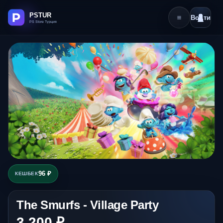
Войти
96 ₽
КЕШБЕК
The Smurfs - Village Party
3 200 ₽