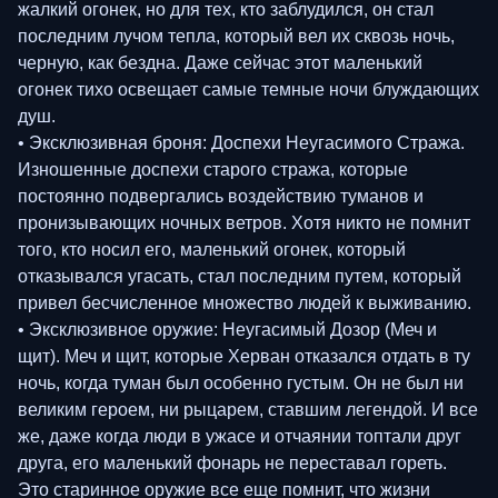
жалкий огонек, но для тех, кто заблудился, он стал
последним лучом тепла, который вел их сквозь ночь,
черную, как бездна. Даже сейчас этот маленький
огонек тихо освещает самые темные ночи блуждающих
душ.
• Эксклюзивная броня: Доспехи Неугасимого Стража.
Изношенные доспехи старого стража, которые
постоянно подвергались воздействию туманов и
пронизывающих ночных ветров. Хотя никто не помнит
того, кто носил его, маленький огонек, который
отказывался угасать, стал последним путем, который
привел бесчисленное множество людей к выживанию.
• Эксклюзивное оружие: Неугасимый Дозор (Меч и
щит). Меч и щит, которые Херван отказался отдать в ту
ночь, когда туман был особенно густым. Он не был ни
великим героем, ни рыцарем, ставшим легендой. И все
же, даже когда люди в ужасе и отчаянии топтали друг
друга, его маленький фонарь не переставал гореть.
Это старинное оружие все еще помнит, что жизни