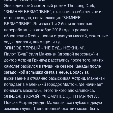
Эпизодический сюжетный режим The Long Dark,
"ЗИМНЕЕ БЕЗМОЛВИЕ", включает в себя четыре из
пяти эпизодов, составляющих "ЗИМНЕЕ
БЕЗМОЛВИЕ". Эпизоды 1 и 2 были полностью
переработаны в декабре 2018 года в рамках
обновления Redux: новая структура миссий, сюжетные
ходы, диалоги, анимация и т.д.
ЭПИЗОД ПЕРВЫЙ - “НЕ БУДЬ НЕЖНЫМ”.
Пилот "Буш" Уилл Маккензи (игровой персонаж) и
доктор Астрид Гринвуд расстались после того, как их
самолет разбился в глуши на севере Канады после
загадочной вспышки света в небе. Борясь за
выживание и отчаянно разыскивая Астрид, Маккензи
попадает в маленький городок Милтон, где начинает
понимать масштабы этого тихого апокалипсиса.
ЭПИЗОД ВТОРОЙ - “ЛЮМИНЕСЦЕНТНАЯ ФУГА”.
Поиски Астрид уводят Маккензи все глубже в дикую
зимнюю глушь. Таинственный охотник может быть