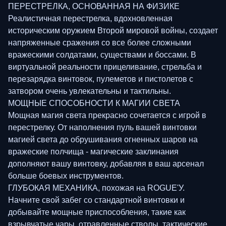
ПЕРЕСТРЕЛКА, ОСНОВАННАЯ НА ФИЗИКЕ
Реалистичная перестрелка, вдохновленная
историческим оружием Второй мировой войны, создает
напряженные сражения со все более сложными
вражескими солдатами, существами и боссами. В
виртуальной реальности прицеливание, стрельба и
перезарядка винтовок, пулеметов и пистолетов с
затвором очень увлекательны и тактильны.
МОЩНЫЕ СПОСОБНОСТИ К МАГИИ СВЕТА
Мощная магия света прекрасно сочетается с игрой в
перестрелку. От наполнения пуль вашей винтовки
магией света до обрушивания огненных шаров на
вражеские полчища - магические заклинания
дополняют вашу винтовку, добавляя в ваш арсенал
больше боевых инструментов.
ГЛУБОКАЯ МЕХАНИКА, похожая на ROGUE'У.
Начните свой забег со стандартной винтовки и
добывайте мощные приспособления, такие как
взрывчатые чары, отравленные стволы, тактические