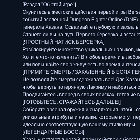
[Раздел "Об этой игре"]
Окунитесь в жестокие действия первой игры Bers
событий вселенной Dungeon Fighter Online (DNF)
генерала Хазана. Осваивайте глубокую и захваты
Станете ли вы на путь Первого берсерка и встане
[ЯРОСТНЫЙ НАТИСК БЕРСЕРКА]
Разблокируйте множество уникальных навыков, ис
Хотите что-то изменить? В любое время и в люб
или повышайте свою живучесть во время интенси
[ПРИМИТЕ СМЕРТЬ / ЗАКАЛЕННЫЙ В БОЯХ ГЕ
Не позволяйте смерти сдерживать вас! Для Хазана
чтобы вернуть потерянную Лакриму и набраться о
Продвигайтесь вперед в своих поисках, готовые 
[ГОТОВЬТЕСЬ, СРАЖАЙТЕСЬ ДАЛЬШЕ!]
Соберите арсенал оружия и снаряжения, чтобы о
уникальные атрибуты и навыки, которые могут пе
идеально соответствующую вашему стилю игры.
[ЛЕГЕНДАРНЫЕ БОССЫ]
Хазан участвует в незабываемых битвах с боссами