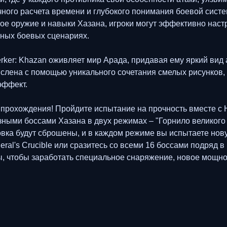
ного расчета времени и глубокого понимания боевой систе
ое оружие и навыки Хазана, игроки могут эффективно настр
зных боевых сценариях.
erker: Khazan оживляет мир Арада, придавая ему яркий ви
слена с помощью уникального сочетания смелых рисунков, 
эффект.
прохождения! Пройдите испытание на прочность вместе с Н
зными боссами Хазана в двух режимах – "Горнило великого 
ровка будут сброшены, и в каждом режиме вы испытаете но
ral's Crucible или сразитесь со всеми 16 боссами подряд в 
 чтобы заработать специальное снаряжение, новое мощно