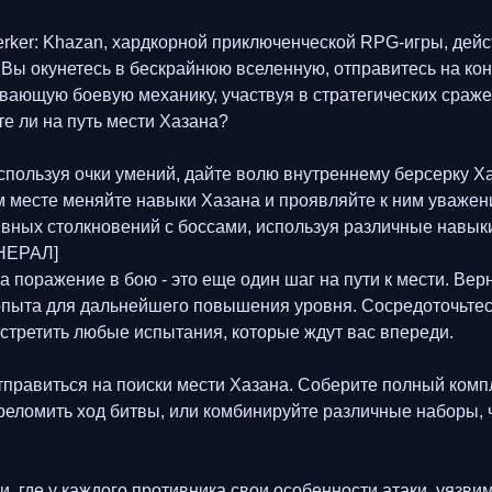
erker: Khazan, хардкорной приключенческой RPG-игры, дейс
. Вы окунетесь в бескрайнюю вселенную, отправитесь на ко
вающую боевую механику, участвуя в стратегических сраж
те ли на путь мести Хазана?
пользуя очки умений, дайте волю внутреннему берсерку Хаз
ом месте меняйте навыки Хазана и проявляйте к ним уваже
вных столкновений с боссами, используя различные навык
НЕРАЛ]
 поражение в бою - это еще один шаг на пути к мести. Вер
пыта для дальнейшего повышения уровня. Сосредоточьтесь 
встретить любые испытания, которые ждут вас впереди.
тправиться на поиски мести Хазана. Соберите полный комп
реломить ход битвы, или комбинируйте различные наборы, 
, где у каждого противника свои особенности атаки, уязви