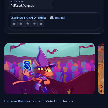
ИЗДАТЕЛЬ
PdPartid@games
—
/5
ОЦЕНКА ПОКУПАТЕЛЕЙ
0 оценок
★
★
★
★
★
Главная
•
Каталог
•
Spellcats Auto Card Tactics