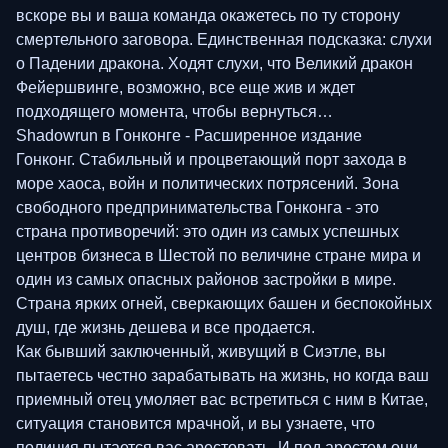
вскоре вы и ваша команда окажетесь по ту сторону
смертельного заговора. Единственная подсказка: слухи
о Падении дракона. Ходят слухи, что Великий дракон
Фейершвинге, возможно, все еще жив и ждет
подходящего момента, чтобы вернуться…
Shadowrun в Гонконге - Расширенное издание
Гонконг. Стабильный и процветающий порт захода в
море хаоса, войн и политических потрясений. Зона
свободного предпринимательства Гонконга - это
страна противоречий: это один из самых успешных
центров бизнеса в Шестой по величине стране мира и
один из самых опасных районов застройки в мире.
Страна ярких огней, сверкающих башен и беспокойных
душ, где жизнь дешева и все продается.
Как бывший заключенный, живущий в Сиэтле, вы
пытаетесь честно зарабатывать на жизнь, но когда ваш
приемный отец умоляет вас встретиться с ним в Китае,
ситуация становится мрачной, и вы узнаете, что
полиция пытается вас арестовать. И под арестом они