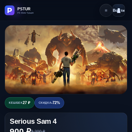
Войти
27 ₽
-72%
КЕШБЕК
СКИДКА
Serious Sam 4
900 ₽
3 200 ₽