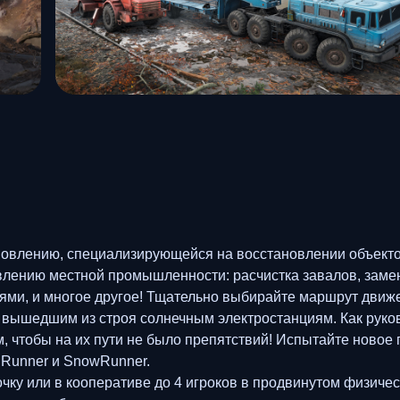
овлению, специализирующейся на восстановлении объекто
овлению местной промышленности: расчистка завалов, заме
ями, и многое другое! Тщательно выбирайте маршрут движ
ышедшим из строя солнечным электростанциям. Как руково
м, чтобы на их пути не было препятствий! Испытайте новое
dRunner и SnowRunner.
ку или в кооперативе до 4 игроков в продвинутом физиче