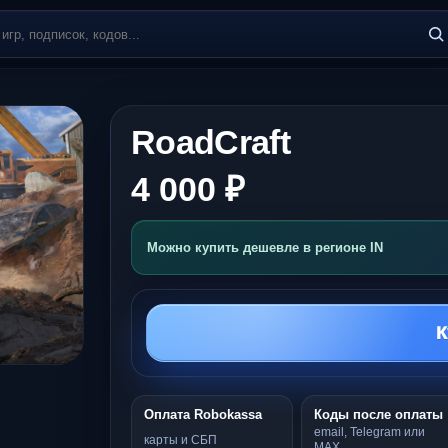
RoadCraft
4 000 ₽
Можно купить дешевле в регионе IN
К
Оплата Robokassa
Коды после оплаты
email, Telegram или
карты и СБП
MAX