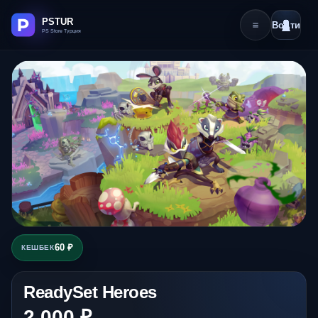
Войти
60 ₽
КЕШБЕК
ReadySet Heroes
2 000 ₽