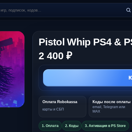
Pistol Whip PS4 & 
2 400 ₽
К
Оплата Robokassa
Коды после оплаты
email, Telegram или
карты и СБП
MAX
1. Оплата
2. Коды
3. Активация в PS Store