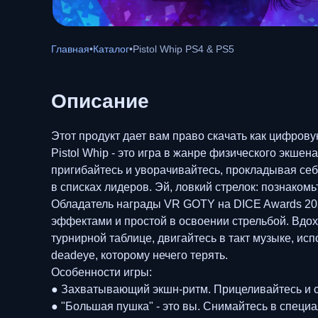
Главная
•
Каталог
•
Pistol Whip PS4 & PS5
Описание
Этот продукт дает вам право скачать как цифрову
Pistol Whip - это игра в жанре физического экше
пригибайтесь и уворачивайтесь, прокладывая себ
в списках лидеров. Эй, ловкий стрелок: познакомьт
Обладатель награды VR GOTY на DICE Awards 202
эффектами и простой в освоении стрельбой. Вдох
турнирной таблице, двигайтесь в такт музыке, ис
deadeye, которому нечего терять.
Особенности игры:
● Захватывающий экшн-ритм. Прицеливайтесь и стр
● "Большая пушка" - это вы. Снимайтесь в специ