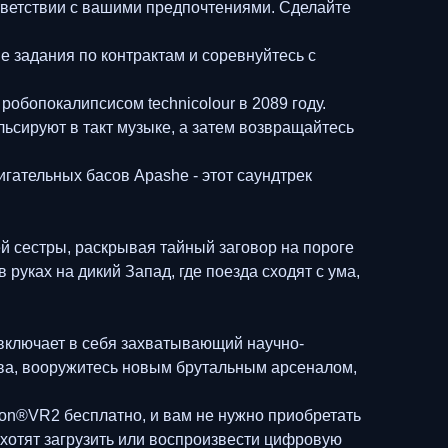
тветствии с вашими предпочтениями. Сделайте
 задания по контрактам и соревнуйтесь с
обопокалипсисом technicolour в 2089 году.
ьсируют в такт музыке, а затем возвращайтесь
гательных басов Apashe - этот саундтрек
й сестры, раскрывая тайный заговор на пороге
уках на дикий Запад, где поезда сходят с ума,
 включает в себя захватывающий научно-
ова, вооружитесь новым брутальным арсеналом,
ion®VR2 бесплатно, и вам не нужно приобретать
 хотят загрузить или воспроизвести цифровую