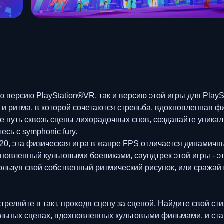
ю версию PlayStation®VR, так и версию этой игры для Play
на и ритма, в которой сочетаются стрельба, вдохновленная
е путь сквозь сцены лихорадочных снов, создавайте уника
есь с symphonic fury.
0, эта физическая игра в жанре FPS отличается динамич
новленный культовыми боевиками, саундтрек этой игры - 
пользуя свой собственный ритмический рисунок, или сражай
еляйте в такт, проходя сцену за сценой. Найдите свой сти
альных сценах, вдохновленных культовыми фильмами, и ста