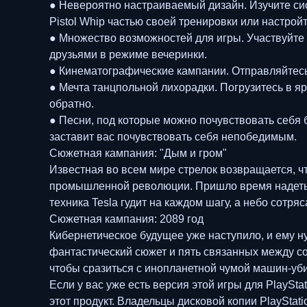
● Невероятно настраиваемый дизайн. Изучите си
Pistol Whip частью своей тренировки или настрой
● Множество возможностей для игры. Участвуйте 
друзьями в режиме вечеринки.
● Кинематографические кампании. Отправляйтесь н
● Мечта танцпольной лихорадки. Погрузитесь в я
обратно.
● Песни, под которые можно почувствовать себя б
заставит вас почувствовать себя непобедимым.
Сюжетная кампания: "Дым и гром"
Известная во всем мире стрелок возвращается, ч
промышленной революции. Пришло время надеть св
техника Tesla гудит на каждом шагу, а небо сотр
Сюжетная кампания: 2089 год
Кибернетическое будущее уже наступило, и ему н
фантастический сюжет и пять связанных между с
чтобы сразиться с инопланетной чумой машин-уби
Если у вас уже есть версия этой игры для PlayS
этот продукт. Владельцы дисковой копии PlaySta