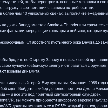
стему стилей, чтобы перестроить основные механики в соо
те нагрузку в соответствии с вашими потребностями.
в более чем 40 уникальных сценах, выполняйте ежедневные
а дикий Запад вместе с Smoke & Thunder или сразитесь с р
ркие фантазии, мерцающие кошмары и пейзажи, которые пул
езрассудным. От яростного пустынного рока Devora до зажи
тобы бродить по Старому Западу в поисках своей пропавше
ою лучшую ковбойскую шляпу и отправиться с оружием в р
ясают взрывы динамита.
ужен идеальный герой. Ему нужны вы. Кампания 2089 года
обой сцен. Войдите в кибер-дополненное тело Джона Азим
йц — и все это под приятный синтезаторный саундтрек.
tation®VR, вы можете приобрести цифровую версию PlayStat
tion®VR должны вставлять ее в PS5™ каждый раз, когда они