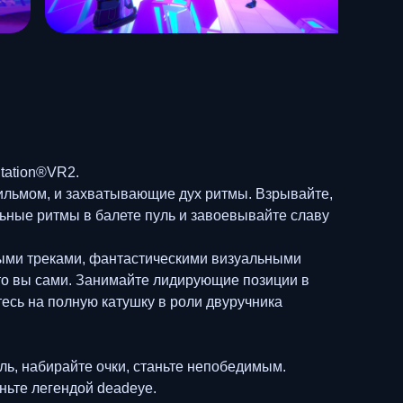
Station®VR2.
 фильмом, и захватывающие дух ритмы. Взрывайте,
льные ритмы в балете пуль и завоевывайте славу
ными треками, фантастическими визуальными
это вы сами. Занимайте лидирующие позиции в
тесь на полную катушку в роли двуручника
ль, набирайте очки, станьте непобедимым.
ньте легендой deadeye.