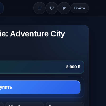
Войти
e: Adventure City
2 900 ₽
упить