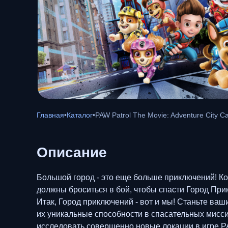
Главная
•
Каталог
•
PAW Patrol The Movie: Adventure City Ca
Описание
Большой город - это еще больше приключений! Ко
должны броситься в бой, чтобы спасти Город Пр
Итак, Город приключений - вот и мы! Станьте ва
их уникальные способности в спасательных мисси
исследовать совершенно новые локации в игре PA