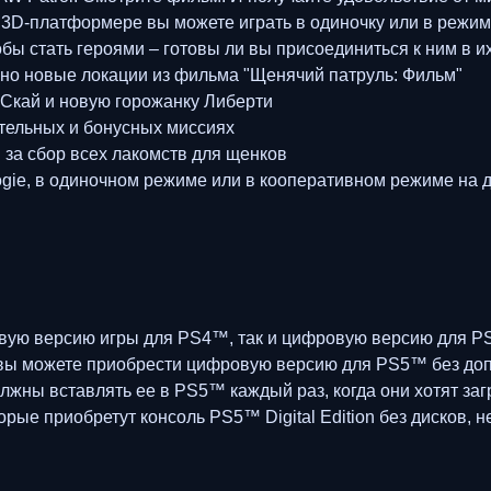
 3D-платформере вы можете играть в одиночку или в режим
бы стать героями – готовы ли вы присоединиться к ним в 
 новые локации из фильма "Щенячий патруль: Фильм"
кай и новую горожанку Либерти
тельных и бонусных миссиях
за сбор всех лакомств для щенков
ie, в одиночном режиме или в кооперативном режиме на 
ровую версию игры для PS4™, так и цифровую версию для P
, вы можете приобрести цифровую версию для PS5™ без доп
лжны вставлять ее в PS5™ каждый раз, когда они хотят за
ые приобретут консоль PS5™ Digital Edition без дисков, 