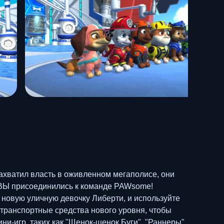
захватил власть в оживленном мегаполисе, они
ы ВЫ присоединились к команде PAWsome!
 новую уличную девочку Либерти, и используйте
 транспортные средства нового уровня, чтобы
ни-игр, таких как "Щенок-щенок Буги", "Раннеры"