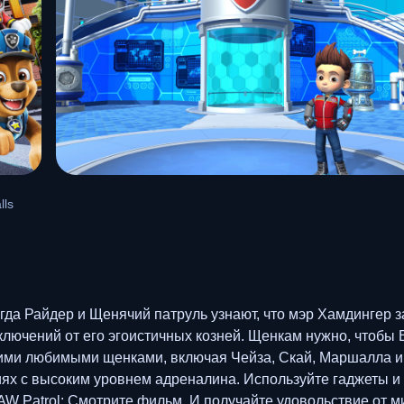
lls
гда Райдер и Щенячий патруль узнают, что мэр Хамдингер 
иключений от его эгоистичных козней. Щенкам нужно, чтоб
шими любимыми щенками, включая Чейза, Скай, Маршалла и
ях с высоким уровнем адреналина. Используйте гаджеты и
W Patrol: Смотрите фильм. И получайте удовольствие от ми