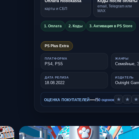
Оплата Robokassa
Коды после оплаты
email, Telegram или
карты и СБП
MAX
1. Оплата
2. Коды
3. Активация в PS Store
PS Plus Extra
ПЛАТФОРМА
ЖАНРЫ
PS4, PS5
Семейные, 
ДАТА РЕЛИЗА
ИЗДАТЕЛЬ
18.08.2022
Outright Ga
—
★
★
★
/5
ОЦЕНКА ПОКУПАТЕЛЕЙ
0 оценок