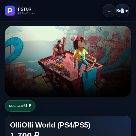
Войти
51 ₽
КЕШБЕК
OlliOlli World (PS4/PS5)
1 700 ₽