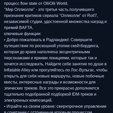
процесс flow state от OlliOlli World.
"Мир Оллиолли" - это третья часть получившего
признание критиков сериала "Оллиолли" от Roll7,
независимой студии, удостоенной множества наград и
премий BAFTA.
ключевые функции:
• Добро пожаловать в Радландию!: Совершите
путешествие по роскошной утопии скейтбординга,
которая до краев наполнена эксцентричными
персонажами и яркими локациями, которые так и
хочется исследовать. Найдите себе занятие по душе в
Inflatable Alley или прогуляйтесь по Лос-Вульгас, чтобы
открыть для себя новые маршруты, новые побочные
квесты, интересные награды и возможности для
эпических трюков. Все это прекрасно дополняется
тщательно подобранной подборкой IDM-треков и
электронных композиций.
• Играйте на своем уровне: сверхпрочное управление
в сочетании с отточенным игровым процессом