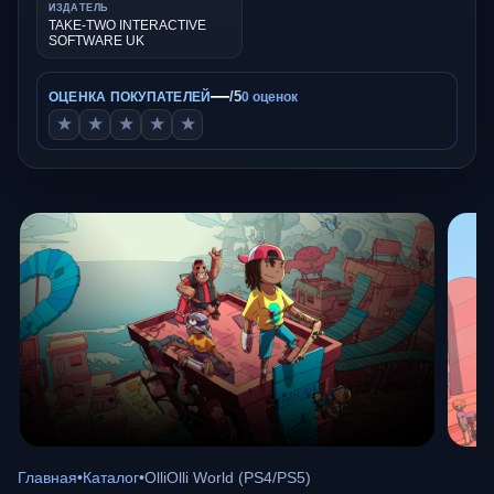
ИЗДАТЕЛЬ
TAKE-TWO INTERACTIVE
SOFTWARE UK
—
/5
ОЦЕНКА ПОКУПАТЕЛЕЙ
0 оценок
★
★
★
★
★
Главная
•
Каталог
•
OlliOlli World (PS4/PS5)