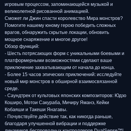
игровым процессом, запоминающейся музыкой и
великолепной рисованной анимацией.
Сможет ли Джин спасти королевство Мира монстров?
Помогите нашему юному герою победить сложных
врагов, обнаружить скрытые локации, обновить
мощное снаряжение и многое другое!
Обзор функций:
- Шесть потрясающих форм с уникальными боевыми и
платформерными возможностями сделают ваше
приключение захватывающим от начала до конца.
- Более 15 часов эпических приключений: исследуйте
новый мир монстров в обширной взаимосвязанной
среде.
- Саундтрек от культовых японских композиторов: Юдзо
Коширо, Мотои Сакураба, Мичиру Яманэ, Кейки
Кобаяши и Такеши Янагавы.
- Почувствуйте действие так, как никогда раньше,
благодаря улучшенной вибрации и поддержке
динамиков беспроводных контроллеров DualSense™!