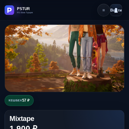
Войти
57 ₽
КЕШБЕК
Mixtape
1 900 ₽