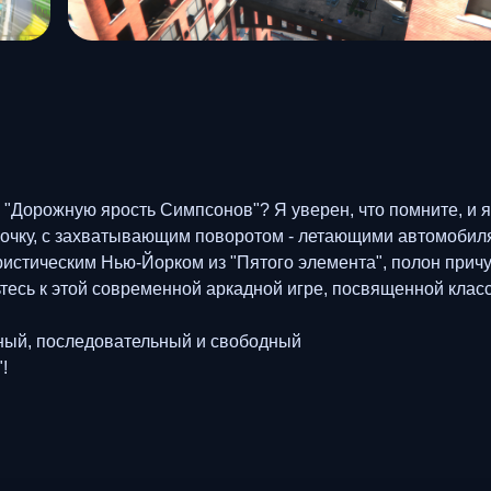
"Дорожную ярость Симпсонов"? Я уверен, что помните, и я
иночку, с захватывающим поворотом - летающими автомобил
истическим Нью-Йорком из "Пятого элемента", полон прич
тесь к этой современной аркадной игре, посвященной клас
ьный, последовательный и свободный
!