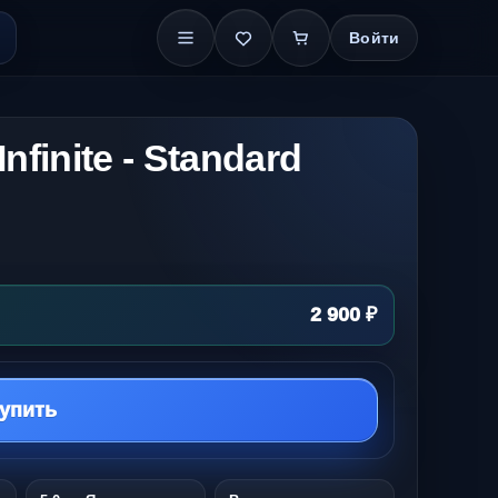
Войти
nfinite - Standard
2 900 ₽
упить