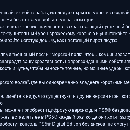
учшайте свой корабль, исследуя открытое море, и создава
ыми богатствами, добытыми на этом пути.
 вас в поле зрения, начинается захватывающий пушечный б
е сокрушительный урон вражескому кораблю и уничтожайте к
обирайте богатую добычу, как настоящий пират якудза!
ями “Бешеный пес” и “Морской волк”, чтобы комбинироват
ознаградят вашу креативность непревзойденными действия
вкость и чутье, чтобы наносить точные, но мощные удары, к
орского волка”, где вы одновременно владеете короткими м
а, имейте в виду, что существуют и другие версии игры, ко
о.
 вы можете приобрести цифровую версию для PS5® без допо
лжны вставлять ее в PS5® каждый раз, когда они хотят за
бретут консоль PS5® Digital Edition без дисков, не смогу