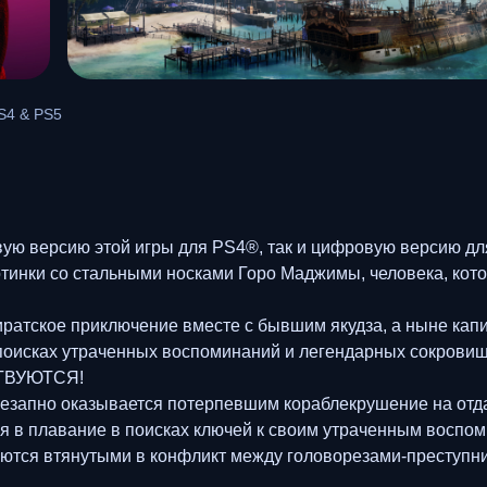
PS4 & PS5
овую версию этой игры для PS4®, так и цифровую версию д
отинки со стальными носками Горо Маджимы, человека, кото
атское приключение вместе с бывшим якудза, а ныне капит
поисках утраченных воспоминаний и легендарных сокровищ
ТВУЮТСЯ!
незапно оказывается потерпевшим кораблекрушение на отда
ся в плавание в поисках ключей к своим утраченным воспо
ваются втянутыми в конфликт между головорезами-преступ