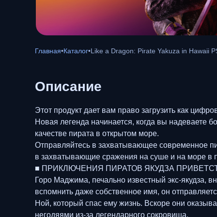
Главная
•
Каталог
•
Like a Dragon: Pirate Yakuza in Hawaii 
Описание
Этот продукт дает вам право загрузить как цифр
Новая легенда начинается, когда вы надеваете б
качестве пирата в открытом море.
Отправляйтесь в захватывающее современное пир
в захватывающие сражения на суше и на море в 
■ ПРИКЛЮЧЕНИЯ ПИРАТОВ ЯКУДЗА ПРИВЕТС
Горо Маджима, печально известный экс-якудза, в
вспомнить даже собственное имя, он отправляет
Ной, который спас ему жизнь. Вскоре они оказы
негодяями из-за легендарного сокровища.