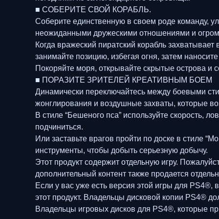
■ СОБЕРИТЕ СВОЙ КОРАБЛЬ.
Соберите единственную в своем роде команду, ул
неожиданными дружескими отношениями и огромн
Когда вражеский пиратский корабль захватывает
занимайте позицию, избегая огня, затем наносит
Покоряйте моря, открывайте скрытые острова и с
■ ПОРАЗИТЕ ЗРИТЕЛЕЙ КРЕАТИВНЫМ БОЕМ
Динамически переключайтесь между боевыми стил
жонглирования и воздушные захваты, которые в
В стиле “Бешеного пса” используйте скорость, ло
подчиниться.
Или заставьте врагов пройти по доске в стиле “М
инструменты, чтобы добыть серьезную добычу.
Этот продукт содержит отдельную игру. Пожалуйст
дополнительный контент также продается отдельн
Если у вас уже есть версия этой игры для PS4®,
этот продукт. Владельцы дисковой копии PS4® до
Владельцы игровых дисков для PS4®, которые прио