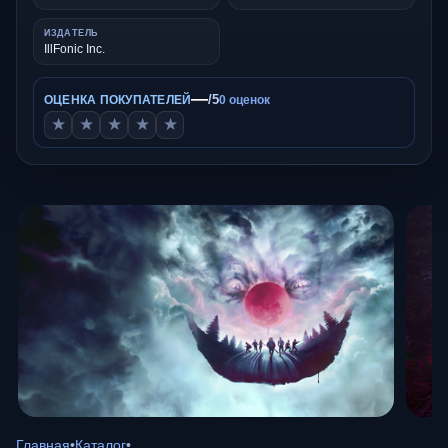
ИЗДАТЕЛЬ
IllFonic Inc.
—
/5
ОЦЕНКА ПОКУПАТЕЛЕЙ
0 оценок
★
★
★
★
★
Главная
•
Каталог
•