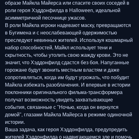
образе Майкла Майерса или спасите своих соседей в
роли героя Хэддонфилда в Halloween, идеальной
асимметричной песочнице ужасов.
В роли Майкла игроки надевают маску, превращаются
в Бугимена и с неослабевающей одержимостью
преследуют невинных жителей. Используя кошмарный
набор способностей, Майкл использует тени и
скрытность, чтобы утолить свою жажду крови. Это не
значит, что Хэддонфилд сдастся без боя. Напуганные
горожане будут звонить местным властям и даже
сопротивляться, когда им будут угрожать, что побудит
Майкла избежать разоблачения. И впервые в истории
поклонники оригинального фильма-трансформера
получат возможность увидеть захватывающие
события, связанные с "Ночью, когда он вернулся
домой", глазами Майкла Майерса в режиме одиночной
истории.
Ваша задача, как героя Хэддонфилда, предупредить
жителей Хэддонфилда о надвигающемся зле и помочь