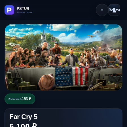
Войти
153 ₽
КЕШБЕК
Far Cry 5
5 100 ₽