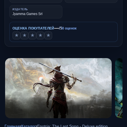
ИЗДАТЕЛЬ
Jyamma Games Srl
—
/5
ОЦЕНКА ПОКУПАТЕЛЕЙ
0 оценок
★
★
★
★
★
Главная
•
Каталог
•
Enotria: The Last Song - Deluxe edition