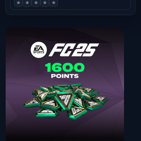
★
★
★
★
★