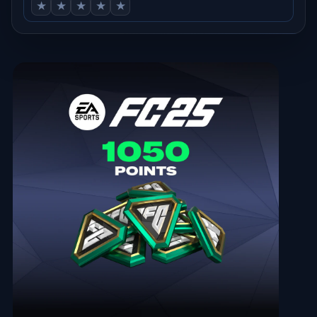
★
★
★
★
★