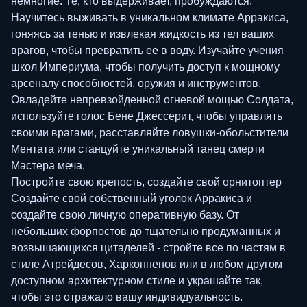
немногие. Те, кто выдерживает, пробуждаются.
Научитесь выживать в уникальном климате Арракиса,
гоняясь за тенью и извлекая жидкость из тел ваших
врагов, чтобы превратить ее в воду. Изучайте учения
школ Империума, чтобы получить доступ к мощному
арсеналу способностей, оружия и инструментов.
Овладейте непревзойденной огневой мощью Солдата,
используйте голос Бене Джессерит, чтобы управлять
своими врагами, расставляйте ловушки-обольстители
Ментата или станцуйте уникальный танец смерти
Мастера меча.
Постройте свою крепость, создайте свой орнитоптер
Создайте свой собственный уголок Арракиса и
создайте свою личную оперативную базу. От
небольших форпостов до тщательно продуманных и
возвышающихся цитаделей - стройте все по частям в
стиле Атрейдесов, Харконненов или в любом другом
доступном архитектурном стиле и украшайте так,
чтобы это отражало вашу индивидуальность.