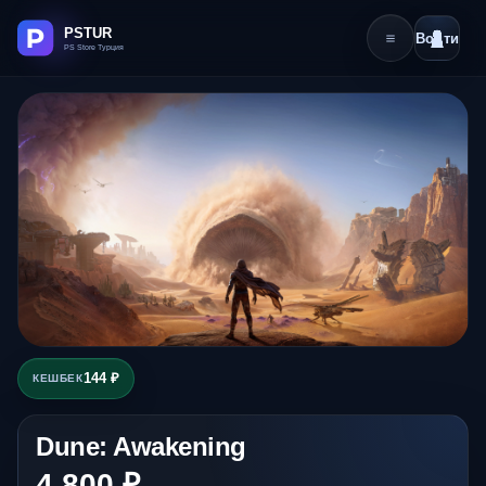
Войти
144 ₽
КЕШБЕК
Dune: Awakening
4 800 ₽