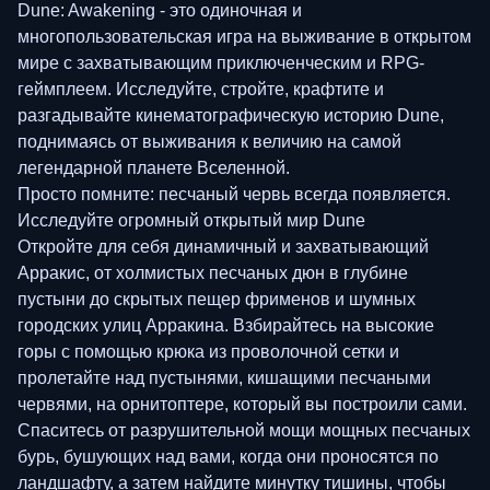
Dune: Awakening - это одиночная и
многопользовательская игра на выживание в открытом
мире с захватывающим приключенческим и RPG-
геймплеем. Исследуйте, стройте, крафтите и
разгадывайте кинематографическую историю Dune,
поднимаясь от выживания к величию на самой
легендарной планете Вселенной.
Просто помните: песчаный червь всегда появляется.
Исследуйте огромный открытый мир Dune
Откройте для себя динамичный и захватывающий
Арракис, от холмистых песчаных дюн в глубине
пустыни до скрытых пещер фрименов и шумных
городских улиц Арракина. Взбирайтесь на высокие
горы с помощью крюка из проволочной сетки и
пролетайте над пустынями, кишащими песчаными
червями, на орнитоптере, который вы построили сами.
Спаситесь от разрушительной мощи мощных песчаных
бурь, бушующих над вами, когда они проносятся по
ландшафту, а затем найдите минутку тишины, чтобы