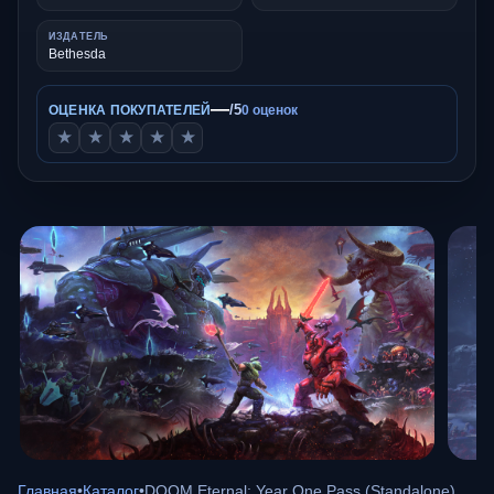
ИЗДАТЕЛЬ
Bethesda
—
/5
ОЦЕНКА ПОКУПАТЕЛЕЙ
0 оценок
★
★
★
★
★
Главная
•
Каталог
•
DOOM Eternal: Year One Pass (Standalone)