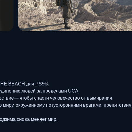
THE BEACH для PS5®.
единению людей за пределами UCA.
ествие— чтобы спасти человечество от вымирания.
о миру, окруженному потусторонними врагами, препятствия
одзима снова меняет мир.