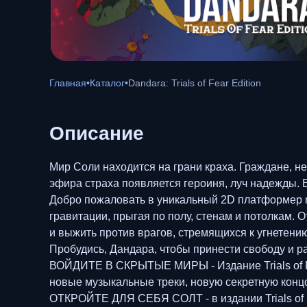
Главная
•
Каталог
•
Dandara: Trials of Fear Edition
Описание
Мир Соли находится на грани краха. Граждане, не
эфира страха появляется героиня, луч надежды. 
Добро пожаловать в уникальный 2D платформер m
гравитации, прыгая по полу, стенам и потолкам. 
и выжить против врагов, стремящихся к угнетению
Пробудись, Дандара, чтобы принести свободу и р
ВОЙДИТЕ В СКРЫТЫЕ МИРЫ - Издание Trials of Fe
новые музыкальные треки, новую секретную концо
ОТКРОЙТЕ ДЛЯ СЕБЯ СОЛТ - в издании Trials of 