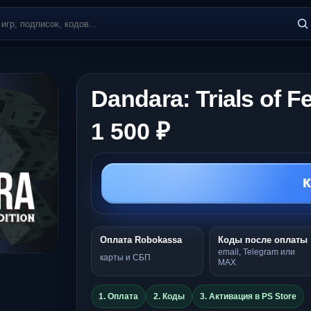
Dandara: Trials of F
1 500 ₽
К
Оплата Robokassa
Коды после оплаты
email, Telegram или
карты и СБП
MAX
1. Оплата
2. Коды
3. Активация в PS Store