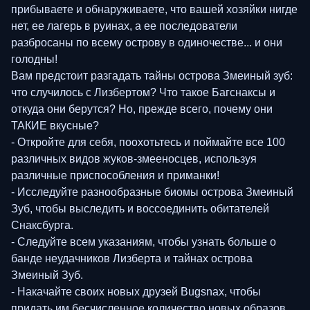
прибываете и обнаруживаете, что вашей хозяйки нигде
нет, ее лагерь в руинах, а ее последователи
разбросаны по всему острову в одиночестве... и они
голодны!
Вам предстоит разгадать тайны острова Змеиный зуб:
что случилось с Лизбертом? Что такое Багснаксы и
откуда они берутся? Но, прежде всего, почему они
ТАКИЕ вкусные?
- Откройте для себя, поохотьтесь и поймайте все 100
различных видов жуков-змееносцев, используя
различные приспособления и приманки!
- Исследуйте разнообразные биомы острова Змеиный
Зуб, чтобы выследить и воссоединить обитателей
Снаксбурга.
- Следуйте всем указаниям, чтобы узнать больше о
банде неудачников Лизберта и тайнах острова
Змеиный Зуб.
- Накачайте своих новых друзей Bugsnax, чтобы
придать им бесчисленное количество новых образов.