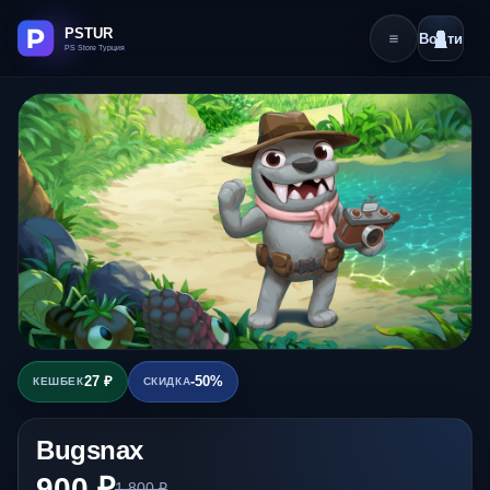
Войти
27 ₽
-50%
КЕШБЕК
СКИДКА
Bugsnax
900 ₽
1 800 ₽