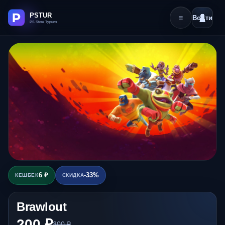
Войти
6 ₽
-33%
КЕШБЕК
СКИДКА
Brawlout
200 ₽
300 ₽