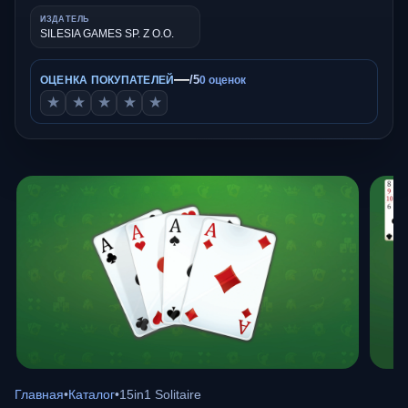
ИЗДАТЕЛЬ
SILESIA GAMES SP. Z O.O.
—
/5
ОЦЕНКА ПОКУПАТЕЛЕЙ
0 оценок
★
★
★
★
★
Главная
•
Каталог
•
15in1 Solitaire